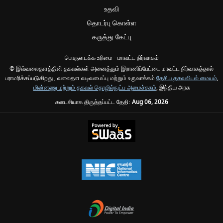
உதவி
தொடர்பு கொள்ள
கருத்து கேட்பு
பொருளடக்க உரிமை - மாவட்ட நிர்வாகம்
© இவ்வலைதளத்தின் தகவல்கள் அனைத்தும் இராணிப்பேட்டை மாவட்ட நிர்வாகத்தால்
பராமரிக்கப்படுகிறது , வலைதள வடிவமைப்பு மற்றும் உருவாக்கம்
தேசிய தகவலியல் மையம்
,
மின்னணு மற்றும் தகவல் தொழில்நுட்ப அமைச்சகம்
, இந்திய அரசு
கடைசியாக திருத்தப்பட்ட தேதி:
Aug 06, 2026