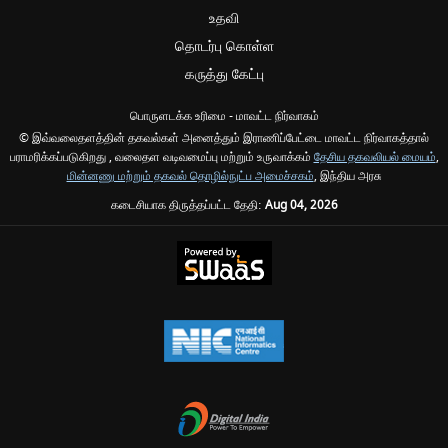
உதவி
தொடர்பு கொள்ள
கருத்து கேட்பு
பொருளடக்க உரிமை - மாவட்ட நிர்வாகம்
© இவ்வலைதளத்தின் தகவல்கள் அனைத்தும் இராணிப்பேட்டை மாவட்ட நிர்வாகத்தால்
பராமரிக்கப்படுகிறது , வலைதள வடிவமைப்பு மற்றும் உருவாக்கம்
தேசிய தகவலியல் மையம்
,
மின்னணு மற்றும் தகவல் தொழில்நுட்ப அமைச்சகம்
, இந்திய அரசு
கடைசியாக திருத்தப்பட்ட தேதி:
Aug 04, 2026