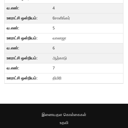
4
சோளிங்கர்
5
வாலாஜா
6
ஆற்காடு
7
திமிரி
இணையதள கொள்கைகள்
உதவி