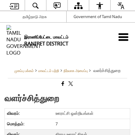
தமிழ்நாடு அரசு
Government of Tamil Nadu
இராணிப்பேட்டை மாவட்டம்
RANIPET DISTRICT
வளர்ச்சித்துறை
முகப்பு பக்கம்
மாவட்டம் பற்றி
நிர்வாக அமைப்பு
வளர்ச்சித்துறை
ஊராட்சி ஒன்றியங்கள்
7
கிராம ஊராட்சிகள்