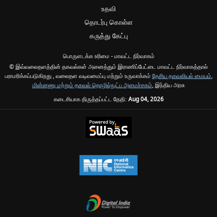
உதவி
தொடர்பு கொள்ள
கருத்து கேட்பு
பொருளடக்க உரிமை - மாவட்ட நிர்வாகம்
© இவ்வலைதளத்தின் தகவல்கள் அனைத்தும் இராணிப்பேட்டை மாவட்ட நிர்வாகத்தால்
பராமரிக்கப்படுகிறது , வலைதள வடிவமைப்பு மற்றும் உருவாக்கம்
தேசிய தகவலியல் மையம்
,
மின்னணு மற்றும் தகவல் தொழில்நுட்ப அமைச்சகம்
, இந்திய அரசு
கடைசியாக திருத்தப்பட்ட தேதி:
Aug 04, 2026