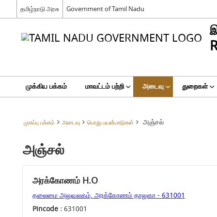
தமிழ்நாடு அரசு
Government of Tamil Nadu
இ
R
முக்கிய பக்கம்
மாவட்டம் பற்றி
அடைவு
துறைகள்
அஞ்சல்
முகப்பு பக்கம்
அடைவு
பொது பயன்பாடுகள்
அஞ்சல்
அரக்கோணம் H.O
தலைமை அலுவலகம், அரக்கோணம் தாலுகா - 631001
Pincode :
631001