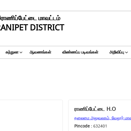
ராணிப்பேட்டை மாவட்டம்
ANIPET DISTRICT
சுற்றுலா
ஆவணங்கள்
விண்ணப்ப படிவங்கள்
அறிவிப்பு
ராணிப்பேட்டை H.O
தலைமை அலுவலகம், வேலூர் மாவட்
Pincode :
632401