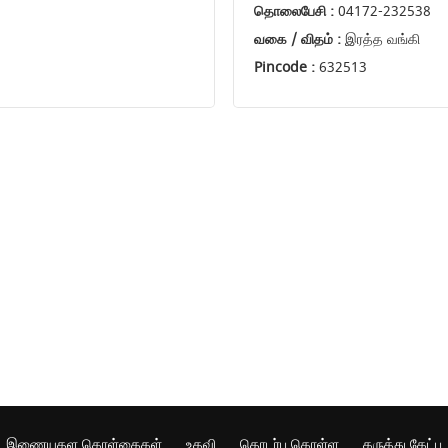
தொலைபேசி :
04172-232538
வகை / விதம் :
இரத்த வங்கி
Pincode :
632513
இணையதள கொள்கைகள்
உதவி
தொடர்பு கொள்ள
கருத்து கேட்பு