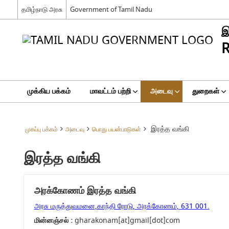
தமிழ்நாடு அரசு
Government of Tamil Nadu
இ
R
முக்கிய பக்கம்
மாவட்டம் பற்றி
அடைவு
துறைகள்
இரத்த வங்கி
முகப்பு பக்கம்
அடைவு
பொது பயன்பாடுகள்
இரத்த வங்கி
அரக்கோணம் இரத்த வங்கி
அரசு மருத்துவமனை,காந்தி ரோடு, அரக்கோணம், 631 001.
மின்னஞ்சல் :
gharakonam[at]gmail[dot]com