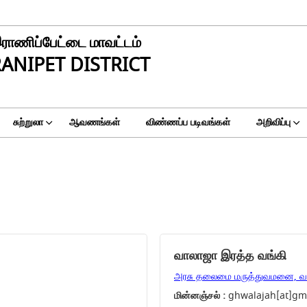
ராணிப்பேட்டை மாவட்டம்
ANIPET DISTRICT
சுற்றுலா
ஆவணங்கள்
விண்ணப்ப படிவங்கள்
அறிவிப்பு
வாலாஜா இரத்த வங்கி
அரசு தலைமை மருத்துவமனை, வ
மின்னஞ்சல் :
ghwalajah[at]gm