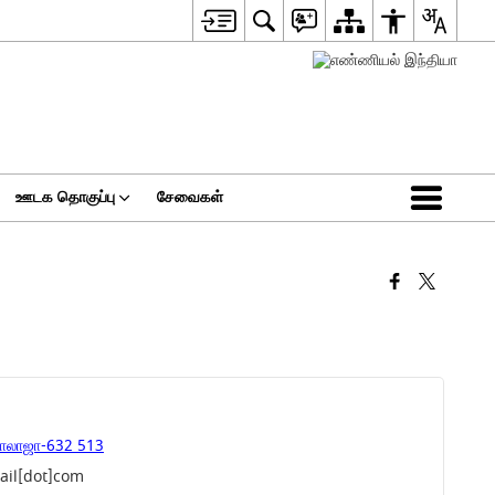
ஊடக தொகுப்பு
சேவைகள்
ாலாஜா-632 513
ail[dot]com