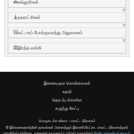
கல்லூரிகள்
நகராட்சிகள்
வட்டாரப் போக்குவரத்து அலுவலகம்
இரத்த வங்கி
இணையதள கொள்கைகள்
உதவி
தொடர்பு கொள்ள
கருத்து கேட்பு
பொருளடக்க உரிமை - மாவட்ட நிர்வாகம்
© இவ்வலைதளத்தின் தகவல்கள் அனைத்தும் இராணிப்பேட்டை மாவட்ட நிர்வாகத்தால்
பராமரிக்கப்படுகிறது , வலைதள வடிவமைப்பு மற்றும் உருவாக்கம்
தேசிய தகவலியல் மையம்
,